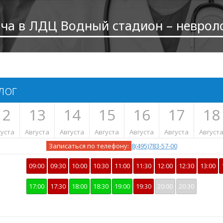
ача в ЛДЦ Водный стадион – неврол
лог
12
13
14
15
16
17
18
густа
Августа
Августа
Августа
Августа
Августа
Август
Записаться по телефону:
8(495)783-57-00
09:00
09:30
10:00
10:30
11:00
11:30
12:00
12:30
13:00
17:00
17:30
18:00
18:30
19:00
19:30
20:00
20:30