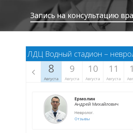
Запись на консультацию вр
ЛДЦ Водный стадион – невро
8
9
10
11
Августа
Августа
Августа
Августа
Ав
Ермолин
Андрей Михайлович
Невролог.
Отзывы