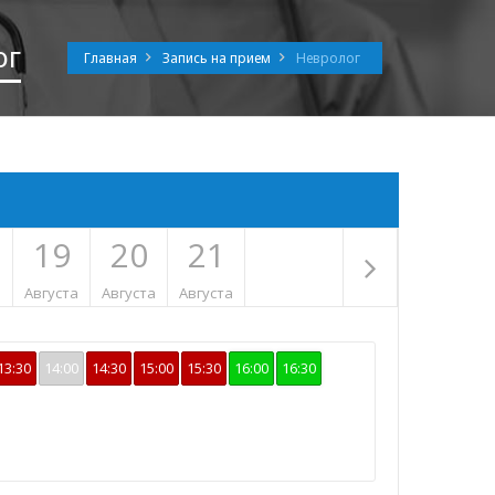
ог
Главная
Запись на прием
Невролог
19
20
21
а
Августа
Августа
Августа
13:30
14:00
14:30
15:00
15:30
16:00
16:30