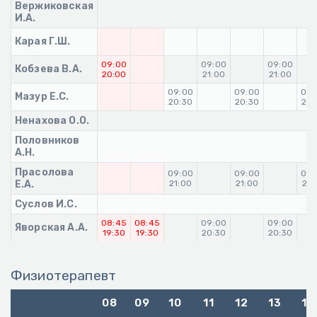
Вержиковская
И.А.
Карая Г.Ш.
09:00
09:00
09:00
Кобзева В.А.
20:00
21:00
21:00
09:00
09:00
09:
Мазур Е.С.
20:30
20:30
20:
Ненахова О.О.
Половников
А.Н.
Прасолова
09:00
09:00
09:
Е.А.
21:00
21:00
21:
Суслов И.С.
08:45
08:45
09:00
09:00
Яворская А.А.
19:30
19:30
20:30
20:30
Физиотерапевт
08
09
10
11
12
13
14