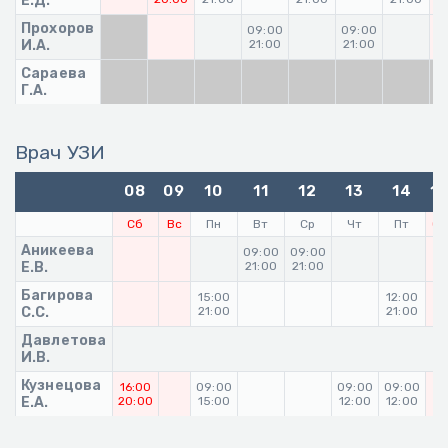
Е.Д.
Прохоров
09:00
09:00
0
И.А.
21:00
21:00
2
Сараева
Г.А.
Врач УЗИ
08
09
10
11
12
13
14
1
Сб
Вс
Пн
Вт
Ср
Чт
Пт
С
Аникеева
09:00
09:00
Е.В.
21:00
21:00
Багирова
15:00
12:00
С.С.
21:00
21:00
Давлетова
И.В.
Кузнецова
16:00
09:00
09:00
09:00
Е.А.
20:00
15:00
12:00
12:00