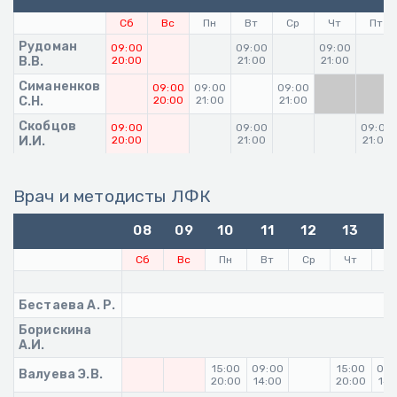
Сб
Вс
Пн
Вт
Ср
Чт
Пт
Рудоман
09:00
09:00
09:00
В.В.
20:00
21:00
21:00
Симаненков
09:00
09:00
09:00
С.Н.
20:00
21:00
21:00
Скобцов
09:00
09:00
09:00
И.И.
20:00
21:00
21:00
Врач и методисты ЛФК
08
09
10
11
12
13
1
Сб
Вс
Пн
Вт
Ср
Чт
П
Бестаева А. Р.
Борискина
А.И.
15:00
09:00
15:00
09:
Валуева Э.В.
20:00
14:00
20:00
14: