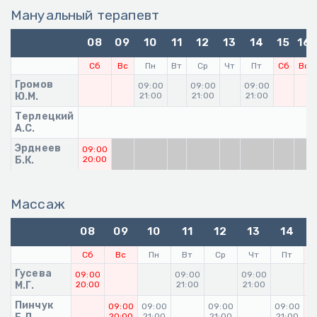
Мануальный терапевт
08
09
10
11
12
13
14
15
16
Сб
Вс
Пн
Вт
Ср
Чт
Пт
Сб
Вс
Громов
09:00
09:00
09:00
Ю.М.
21:00
21:00
21:00
Терлецкий
А.С.
Эрднеев
09:00
Б.К.
20:00
Массаж
08
09
10
11
12
13
14
Сб
Вс
Пн
Вт
Ср
Чт
Пт
Гусева
09:00
09:00
09:00
0
М.Г.
20:00
21:00
21:00
2
Пинчук
09:00
09:00
09:00
09:00
20:00
21:00
21:00
21:00