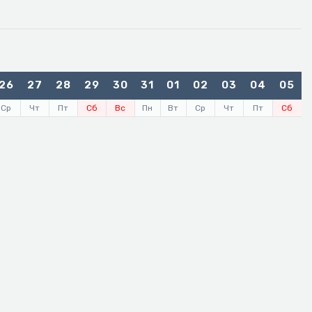
26
27
28
29
30
31
01
02
03
04
05
Ср
Чт
Пт
Сб
Вс
Пн
Вт
Ср
Чт
Пт
Сб