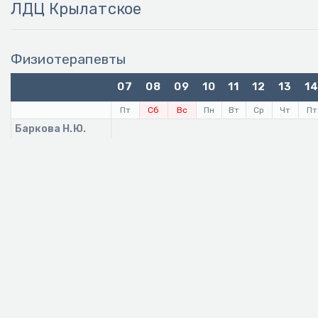
ЛДЦ Крылатское
Физиотерапевты
07
08
09
10
11
12
13
1
Пт
Сб
Вс
Пн
Вт
Ср
Чт
Пт
Баркова Н.Ю.