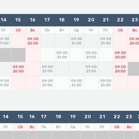
14
15
16
17
18
19
20
21
22
23
Пт
Сб
Вс
Пн
Вт
Ср
Чт
Пт
Сб
Вс
09:00
09:00
09:00
09:00
09:0
21:00
20:00
21:00
21:00
20:0
09:00
09:00
09:00
21:00
21:00
20:00
09:00
09:00
09:00
09:00
20:00
21:00
21:00
20:00
09:00
09:00
09:00
09:00
21:00
21:00
21:00
21:00
14
15
16
17
18
19
20
21
22
23
Пт
Сб
Вс
Пн
Вт
Ср
Чт
Пт
Сб
Вс