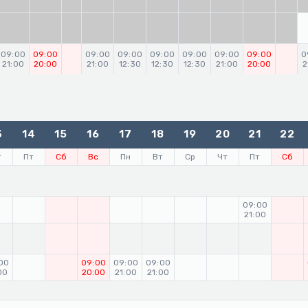
09:00
09:00
09:00
09:00
09:00
09:00
09:00
09:00
0
21:00
20:00
21:00
12:30
12:30
12:30
21:00
20:00
2
3
14
15
16
17
18
19
20
21
22
т
Пт
Сб
Вс
Пн
Вт
Ср
Чт
Пт
Сб
09:00
21:00
00
09:00
09:00
09:00
00
20:00
21:00
21:00