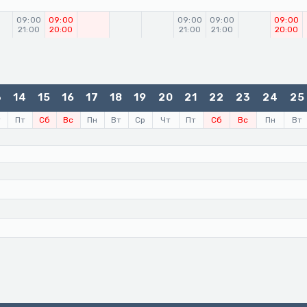
09:00
09:00
09:00
09:00
09:00
21:00
20:00
21:00
21:00
20:00
3
14
15
16
17
18
19
20
21
22
23
24
25
т
Пт
Сб
Вс
Пн
Вт
Ср
Чт
Пт
Сб
Вс
Пн
Вт