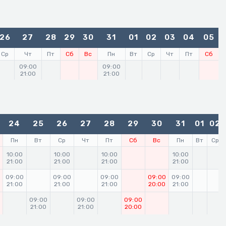
26
27
28
29
30
31
01
02
03
04
05
Ср
Чт
Пт
Сб
Вс
Пн
Вт
Ср
Чт
Пт
Сб
09:00
09:00
21:00
21:00
24
25
26
27
28
29
30
31
01
02
Пн
Вт
Ср
Чт
Пт
Сб
Вс
Пн
Вт
Ср
10:00
10:00
10:00
10:00
21:00
21:00
21:00
21:00
09:00
09:00
09:00
09:00
09:00
21:00
21:00
21:00
20:00
21:00
09:00
09:00
09:00
21:00
21:00
20:00