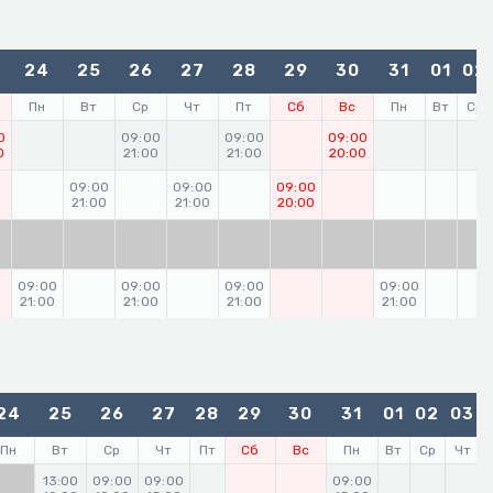
24
25
26
27
28
29
30
31
01
02
Пн
Вт
Ср
Чт
Пт
Сб
Вс
Пн
Вт
Ср
0
09:00
09:00
09:00
0
21:00
21:00
20:00
09:00
09:00
09:00
21:00
21:00
20:00
09:00
09:00
09:00
09:00
21:00
21:00
21:00
21:00
24
25
26
27
28
29
30
31
01
02
03
Пн
Вт
Ср
Чт
Пт
Сб
Вс
Пн
Вт
Ср
Чт
13:00
09:00
09:00
09:00