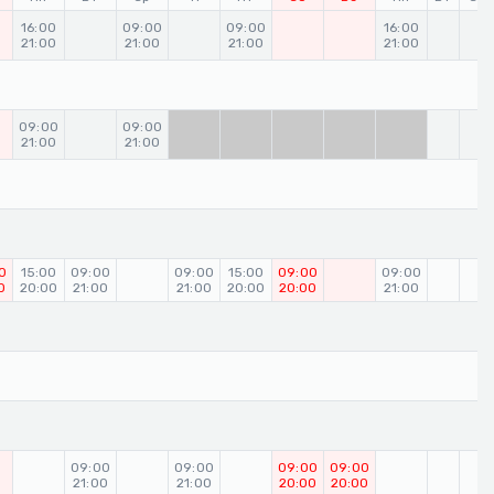
16:00
09:00
09:00
16:00
21:00
21:00
21:00
21:00
09:00
09:00
21:00
21:00
0
15:00
09:00
09:00
15:00
09:00
09:00
0
20:00
21:00
21:00
20:00
20:00
21:00
09:00
09:00
09:00
09:00
21:00
21:00
20:00
20:00