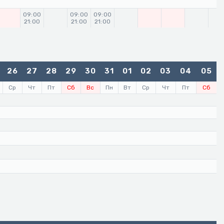
09:00
09:00
09:00
21:00
21:00
21:00
26
27
28
29
30
31
01
02
03
04
05
Ср
Чт
Пт
Сб
Вс
Пн
Вт
Ср
Чт
Пт
Сб