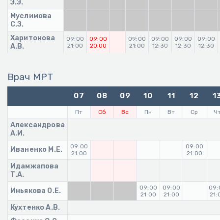
Э.Э.
Муслимова
С.З.
Харитонова
09:00
09:00
09:00
09:00
09:00
09:00
А.В.
21:00
20:00
21:00
12:30
12:30
12:30
Врач МРТ
07
08
09
10
11
12
1
Пт
Сб
Вс
Пн
Вт
Ср
Ч
Александрова
А.И.
09:00
09:00
Иваненко М.Е.
21:00
21:00
Идамжапова
Т.А.
09:00
09:00
09:
Иньякова О.Е.
21:00
21:00
21:
Кухтенко А.В.