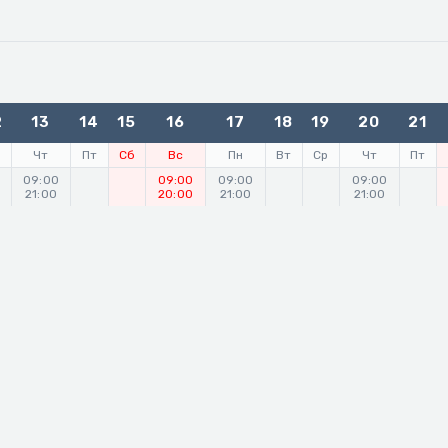
2
13
14
15
16
17
18
19
20
21
р
Чт
Пт
Сб
Вс
Пн
Вт
Ср
Чт
Пт
09:00
09:00
09:00
09:00
21:00
20:00
21:00
21:00