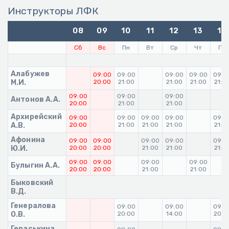
Инструкторы ЛФК
08
09
10
11
12
13
14
Сб
Вс
Пн
Вт
Ср
Чт
Пт
Алабужев
09:00
09:00
09:00
09:00
09:0
М.И.
20:00
21:00
21:00
21:00
21:0
09:00
09:00
09:00
Антонов А.А.
20:00
21:00
21:00
Архирейский
09:00
09:00
09:00
09:00
09:0
А.В.
20:00
21:00
21:00
21:00
21:0
Афонина
09:00
09:00
09:00
09:00
09:0
Ю.И.
20:00
20:00
21:00
21:00
21:0
09:00
09:00
09:00
09:00
Булыгин А.А.
20:00
20:00
21:00
21:00
Быковский
В.Д.
Генералова
09:00
09:00
09:0
О.В.
20:00
14:00
20:0
Гераськина