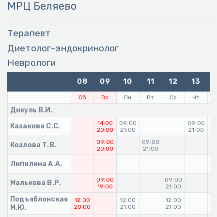
МРЦ Беляево
Терапевт
Диетолог-эндокринолог
Неврологи
08
09
10
11
12
13
Сб
Вс
Пн
Вт
Ср
Чт
Дикуль В.И.
14:00
09:00
09:00
Казакова С.С.
20:00
21:00
21:00
09:00
09:00
0
Козлова Т.В.
20:00
21:00
2
Липилина А.А.
09:00
09:00
0
Малькова В.Р.
19:00
21:00
2
Подъяблонская
12:00
12:00
12:00
М.Ю.
20:00
21:00
21:00