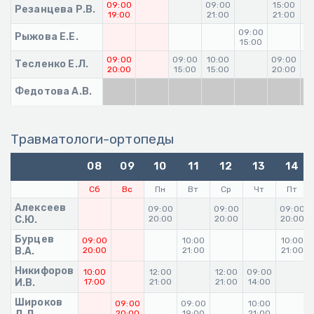
09:00
09:00
15:00
Резанцева Р.В.
19:00
21:00
21:00
09:00
1
Рыжова Е.Е.
15:00
2
09:00
09:00
10:00
09:00
Тесленко Е.Л.
20:00
15:00
15:00
20:00
Федотова А.В.
Травматологи-ортопеды
08
09
10
11
12
13
14
Сб
Вс
Пн
Вт
Ср
Чт
Пт
Алексеев
09:00
09:00
09:00
С.Ю.
20:00
20:00
20:00
Бурцев
09:00
10:00
10:00
В.А.
20:00
21:00
21:00
Никифоров
10:00
12:00
12:00
09:00
И.В.
17:00
21:00
21:00
14:00
Широков
09:00
09:00
10:00
20:00
19:00
21:00