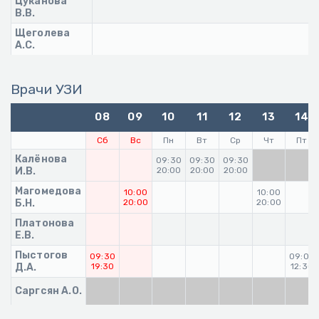
Цуканова
В.В.
Щеголева
А.С.
Врачи УЗИ
08
09
10
11
12
13
14
Сб
Вс
Пн
Вт
Ср
Чт
Пт
Калёнова
09:30
09:30
09:30
И.В.
20:00
20:00
20:00
Магомедова
10:00
10:00
Б.Н.
20:00
20:00
Платонова
Е.В.
Пыстогов
09:30
09:00
Д.А.
19:30
12:30
Саргсян А.О.