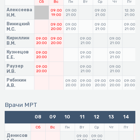
Сб
Вс
Пн
Вт
Ср
Чт
Пт
Алексеева
09:00
09:00
09:00
12:30
Н.М.
19:00
21:00
21:00
21:00
Виницкий
09:00
09:00
09:00
09:00
М.С.
20:00
21:00
21:00
21:00
Кириллин
09:00
09:00
09:00
09:00
В.М.
20:00
20:00
21:00
21:00
Кузнецов
09:00
09:00
09:00
Е.Е.
20:00
21:00
21:00
Раузер
09:00
09:00
09:00
И.В.
20:00
21:00
21:00
Рябикин
09:00
09:00
09:00
09:00
09:00
А.В.
20:00
20:00
20:00
20:00
20:00
Врачи МРТ
08
09
10
11
12
13
14
Сб
Вс
Пн
Вт
Ср
Чт
Пт
Денисов
09:00
09:00