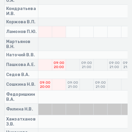
О.А.
Кондратьева
И.В.
Коржова В.П.
Ламонов П.Ю.
Мартьянов
В.Н.
Наточий В.В.
09:00
09:00
09:00
09:0
Пашкова А.Е.
20:00
21:00
21:00
21:0
Седов В.А.
09:00
09:00
09:00
Сошкина Н.В.
20:00
21:00
21:00
Федоришкин
В.А.
Филина Н.В.
Хамзатханов
З.В.