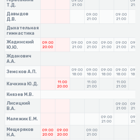
09:00
09:0
Т.Д.
21:00
21:0
Давыдов
09:00
09:00
Д.В.
21:00
21:00
Дыхательная
гимнастика
Жадинский
09:00
09:00
09:00
09:00
09:00
09:0
Ю.Ю.
20:00
21:00
21:00
21:00
21:00
21:0
Жданович
А.А.
09:00
09:00
09:00
09:00
09:0
Земсков А.П.
18:00
18:00
18:00
18:00
18:0
11:00
11:00
11:00
Качкина Ю.Д.
20:00
21:00
21:00
Князев М.В.
Лисицкий
09:00
09:0
В.А.
21:00
21:0
09:00
09:0
Малежик Е.М.
21:00
21:0
Мещеряков
09:00
09:00
09:00
Н.А.
20:00
20:00
21:00